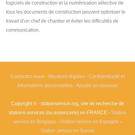
logiciels de construction et la numérisation sélective de
tous les documents de construction peuvent optimiser le
travail d’un chef de chantier et éviter les difficultés de
communication.
Contactez-nous
-
Mentions légales
-
Confidentialité et
Informations personnelles
-
Ajouter un nouveau
Copyright © - stationservice.org, site de recherche de
stations-services (ou essencerie) en FRANCE -
Station
service en Belgique
-
Station service en Espagne
-
Station service en Suisse