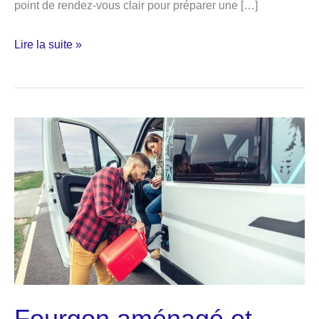
point de rendez-vous clair pour préparer une […]
Douceur
Lire la suite »
d’images,
un
studio
photo
pour
portraits,
familles
et
reportages
à
Beuzeville
Fourgon aménagé et