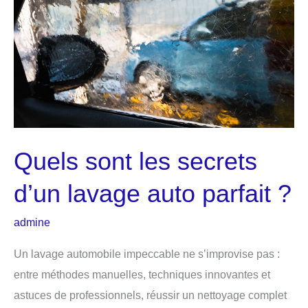
allié
de
votre
flotte
Quels sont les secrets
d’un lavage auto parfait ?
admine
Un lavage automobile impeccable ne s’improvise pas :
entre méthodes manuelles, techniques innovantes et
astuces de professionnels, réussir un nettoyage complet