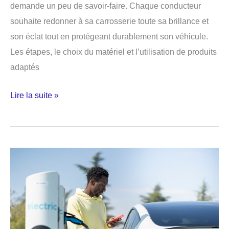
demande un peu de savoir-faire. Chaque conducteur
souhaite redonner à sa carrosserie toute sa brillance et
son éclat tout en protégeant durablement son véhicule.
Les étapes, le choix du matériel et l’utilisation de produits
adaptés
Quels
Lire la suite »
sont
les
secrets
d’un
lavage
auto
parfait ?