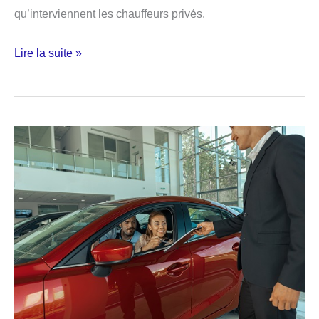
qu’interviennent les chauffeurs privés.
Événements
Lire la suite »
d’entreprise
:
les
vraies
raisons
de
choisir
un
chauffeur
privé