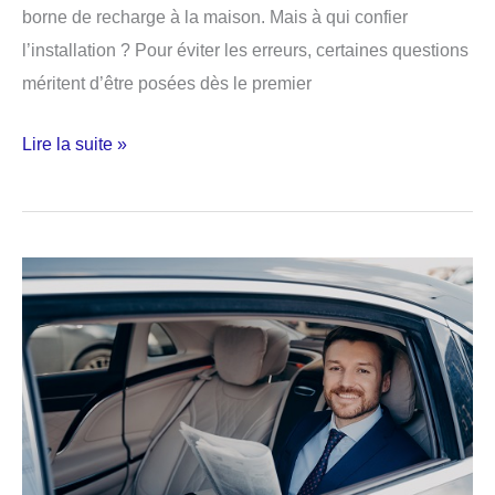
borne de recharge à la maison. Mais à qui confier
l’installation ? Pour éviter les erreurs, certaines questions
méritent d’être posées dès le premier
Les
Lire la suite »
points
à
vérifier
avec
votre
installateur
de
borne
électrique