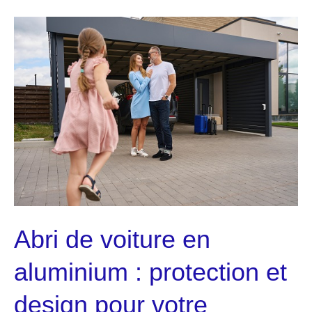
ticket
pour
le
grand
prix
à
Monaco
et
vivre
une
expérience
Abri de voiture en
inoubliable ?
aluminium : protection et
design pour votre