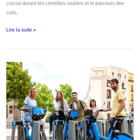
crucial durant les contrôles routiers et le parcours des
colis.
Économisez
Lire la suite »
de
l’argent
en
disposant
d’une
lettre
de
voiture
pour
le
transport