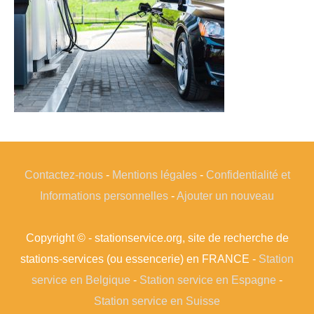
Contactez-nous
-
Mentions légales
-
Confidentialité et
Informations personnelles
-
Ajouter un nouveau
Copyright © - stationservice.org, site de recherche de
stations-services (ou essencerie) en FRANCE -
Station
service en Belgique
-
Station service en Espagne
-
Station service en Suisse