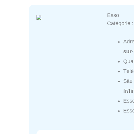
Esso
Catégorie 
Adr
sur
Quar
Tél
Site
fr/f
Esso
Esso