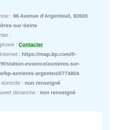
esse :
96 Avenue d'Argenteuil, 92600
ières-sur-Seine
tier :
éphone :
Contacter
 internet :
https://map.bp.com/fr-
R/station-essence/asnieres-sur-
e/bp-asnieres-argenteuil/774804
 domicile :
non renseigné
uvert dimanche :
non renseigné