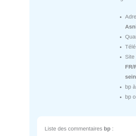
Adr
Asn
Quar
Tél
Site
FR/F
sein
bp à
bp o
Liste des commentaires
bp
: