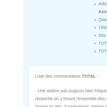
Adr
Asn
Quar
Tél
Site
TOTA
TOT
Liste des commentaires
TOTAL
:
- Une station pas toujours bien fréqu
revanche on y trouve l'ensemble des
lavage au jets, 3 aspirateurs, station