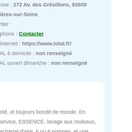
esse :
272 Av. des Grésillons, 92600
ières-sur-Seine
tier :
éphone :
Contacter
 internet :
https://www.total.fr/
L à domicile :
non renseigné
AL ouvert dimanche :
non renseigné
enté, et toujours bondé de monde. En
 service, ESSENCE, lavage aux rouleaux,
 recharge d'aire, 6 ou 8 pompes, et une