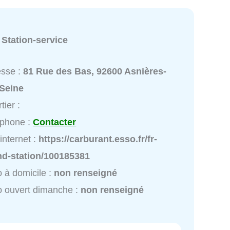
:
Station-service
esse :
81 Rue des Bas, 92600 Asnières-
-Seine
tier :
éphone :
Contacter
 internet :
https://carburant.esso.fr/fr-
ind-station/100185381
 à domicile :
non renseigné
 ouvert dimanche :
non renseigné