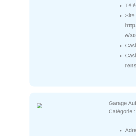
Tél
Site 
htt
e/3
Casi
Casi
ren
Garage Aut
Catégorie 
Adr