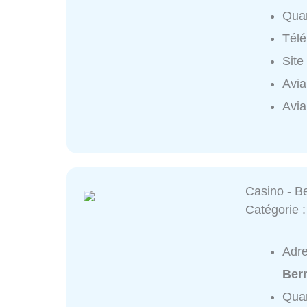
Quar
Tél
Site
Avia
Avia
Casino - B
Catégorie 
Adr
Ber
Quar