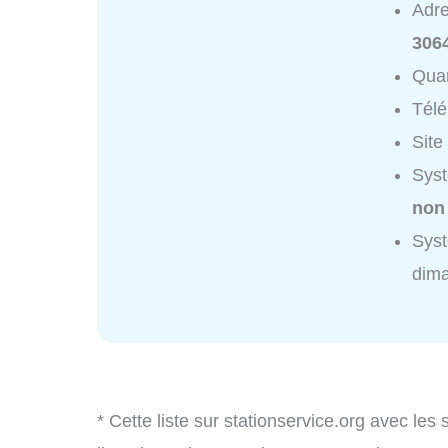
Adr
306
Quar
Tél
Site
Syst
non
Syst
dim
* Cette liste sur stationservice.org avec les