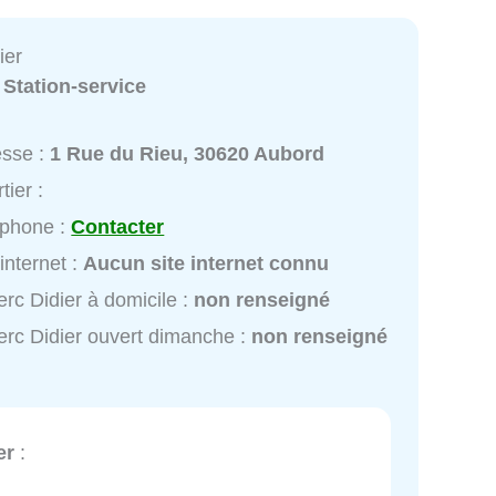
ier
:
Station-service
esse :
1 Rue du Rieu, 30620 Aubord
tier :
éphone :
Contacter
 internet :
Aucun site internet connu
erc Didier à domicile :
non renseigné
erc Didier ouvert dimanche :
non renseigné
er
: