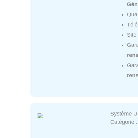
Gén
Quar
Tél
Site
Gara
ren
Gara
ren
Système U 
Catégorie 