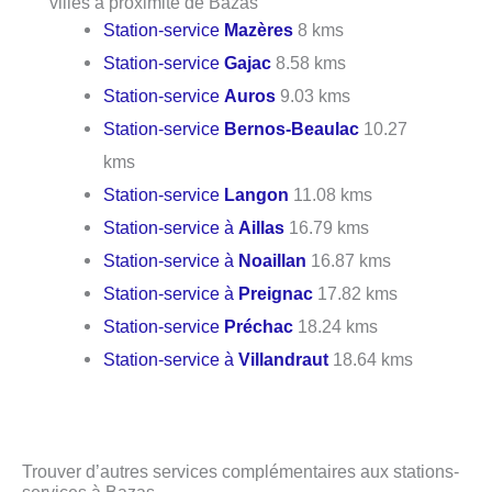
villes à proximité de Bazas
Station-service
Mazères
8 kms
Station-service
Gajac
8.58 kms
Station-service
Auros
9.03 kms
Station-service
Bernos-Beaulac
10.27
kms
Station-service
Langon
11.08 kms
Station-service à
Aillas
16.79 kms
Station-service à
Noaillan
16.87 kms
Station-service à
Preignac
17.82 kms
Station-service
Préchac
18.24 kms
Station-service à
Villandraut
18.64 kms
Trouver d’autres services complémentaires aux stations-
services à Bazas