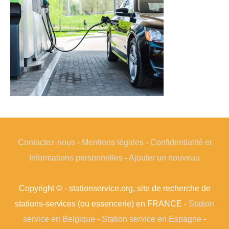
Contactez-nous
-
Mentions légales
-
Confidentialité et
Informations personnelles
-
Ajouter un nouveau
Copyright © - stationservice.org, site de recherche de
stations-services (ou essencerie) en FRANCE -
Station
service en Belgique
-
Station service en Espagne
-