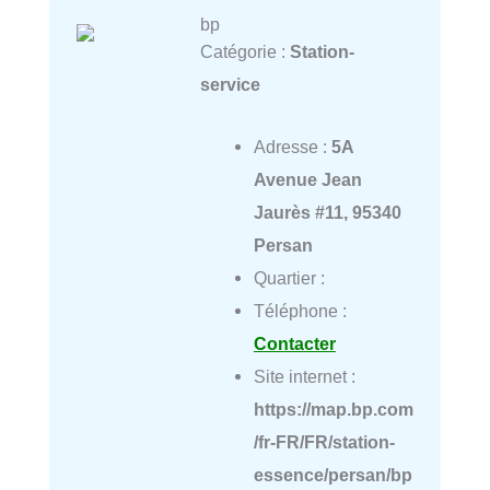
bp
Catégorie :
Station-
service
Adresse :
5A
Avenue Jean
Jaurès #11, 95340
Persan
Quartier :
Téléphone :
Contacter
Site internet :
https://map.bp.com
/fr-FR/FR/station-
essence/persan/bp