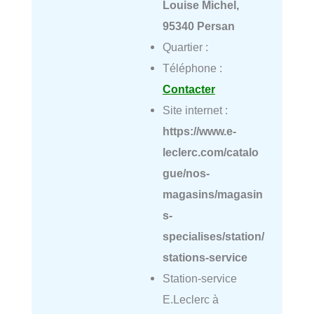
Louise Michel,
95340 Persan
Quartier :
Téléphone :
Contacter
Site internet :
https://www.e-
leclerc.com/catalo
gue/nos-
magasins/magasin
s-
specialises/station/
stations-service
Station-service
E.Leclerc à