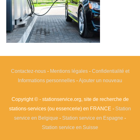
Contactez-nous
-
Mentions légales
-
Confidentialité et
Informations personnelles
-
Ajouter un nouveau
Copyright © - stationservice.org, site de recherche de
stations-services (ou essencerie) en FRANCE -
Station
service en Belgique
-
Station service en Espagne
-
Station service en Suisse