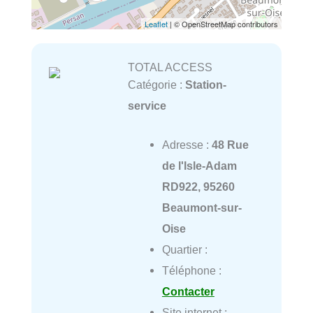
Leaflet
| © OpenStreetMap contributors
TOTAL ACCESS
Catégorie :
Station-
service
Adresse :
48 Rue
de l'Isle-Adam
RD922, 95260
Beaumont-sur-
Oise
Quartier :
Téléphone :
Contacter
Site internet :