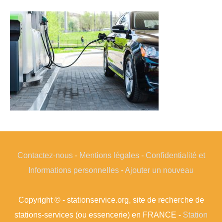
Contactez-nous
-
Mentions légales
-
Confidentialité et
Informations personnelles
-
Ajouter un nouveau
Copyright © - stationservice.org, site de recherche de
stations-services (ou essencerie) en FRANCE -
Station