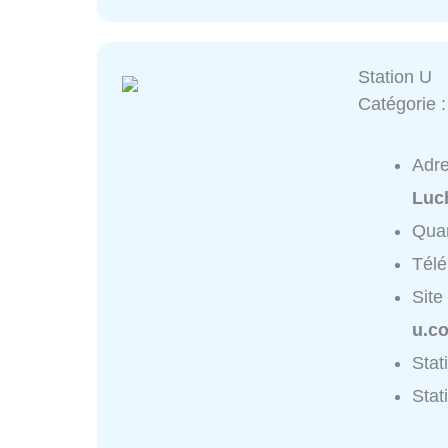
Station U
Catégorie 
Adr
Luc
Quar
Tél
Site
u.c
Stat
Stat