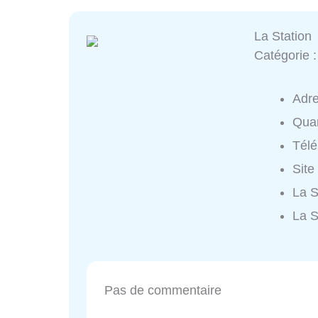
La Station
Catégorie 
Adr
Quar
Tél
Site
La S
La S
Pas de commentaire