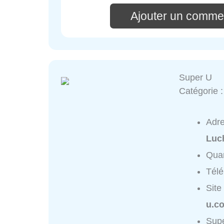
Ajouter un commen
Super U
Catégorie 
Adr
Luc
Quar
Tél
Site
u.c
Supe