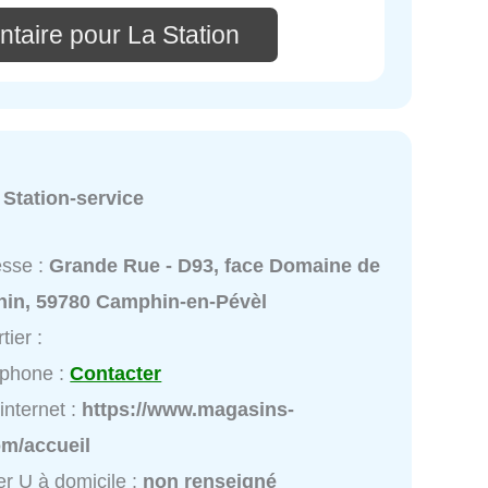
taire pour La Station
:
Station-service
esse :
Grande Rue - D93, face Domaine de
hin, 59780 Camphin-en-Pévèl
tier :
éphone :
Contacter
 internet :
https://www.magasins-
om/accueil
r U à domicile :
non renseigné