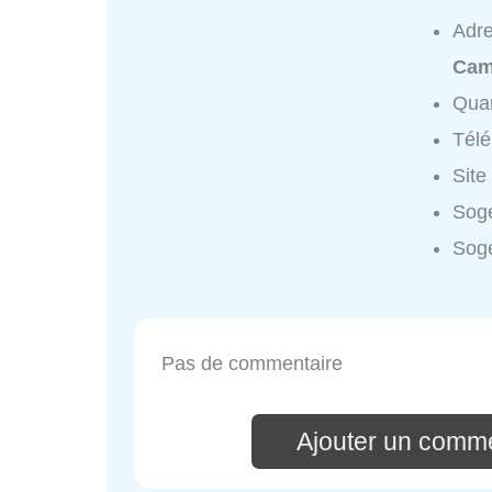
Adr
Cam
Quar
Tél
Site
Soge
Soge
Pas de commentaire
Ajouter un comme