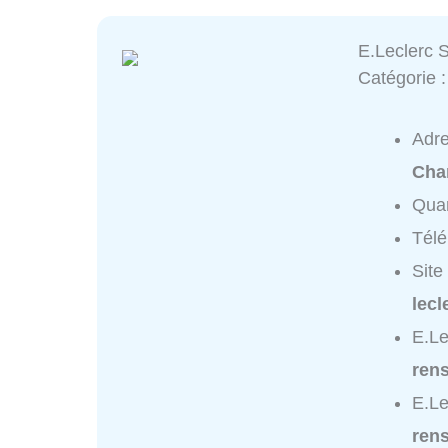
E.Leclerc S
Catégorie 
Adr
Cha
Quar
Tél
Site
lec
E.Le
ren
E.Le
ren