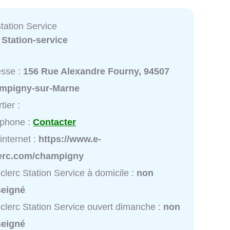
tation Service
:
Station-service
esse :
156 Rue Alexandre Fourny, 94507
mpigny-sur-Marne
tier :
éphone :
Contacter
 internet :
https://www.e-
lerc.com/champigny
clerc Station Service à domicile :
non
seigné
clerc Station Service ouvert dimanche :
non
seigné