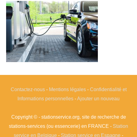
Contactez-nous
-
Mentions légales
-
Confidentialité et
Informations personnelles
-
Ajouter un nouveau
Copyright © - stationservice.org, site de recherche de
stations-services (ou essencerie) en FRANCE -
Station
service en Belgique
-
Station service en Espagne
-