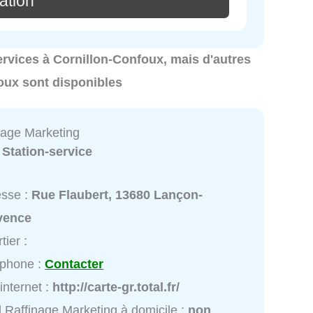
ation
services à Cornillon-Confoux, mais d'autres
oux sont disponibles
inage Marketing
:
Station-service
esse :
Rue Flaubert, 13680 Lançon-
vence
tier :
éphone :
Contacter
 internet :
http://carte-gr.total.fr/
l Raffinage Marketing à domicile :
non