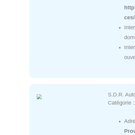
htt
ces/
Inte
domi
Inte
ouve
S.D.R. Aut
Catégorie 
Adr
Pro