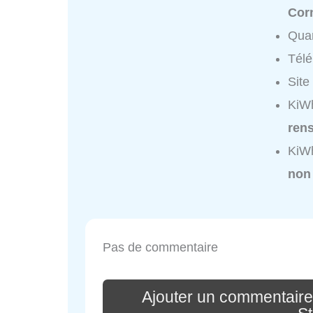
Cor
Quar
Tél
Site
KiWh
ren
KiWh
non
Pas de commentaire
Ajouter un commentaire