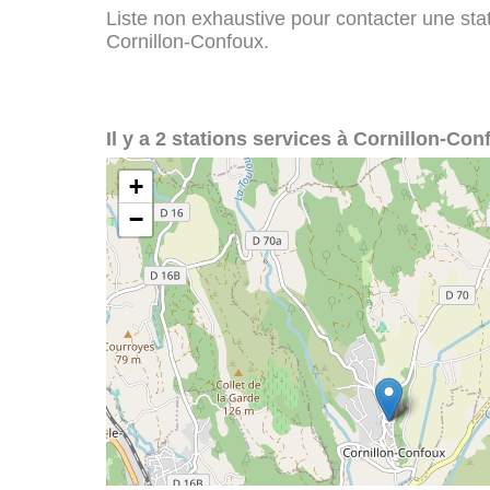
Liste non exhaustive pour contacter une stati
Cornillon-Confoux.
Il y a 2 stations services à Cornillon-Con
+
−