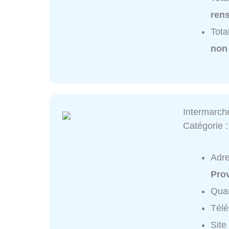
ren
Tota
non
Intermarch
Catégorie 
Adr
Pro
Quar
Tél
Site 