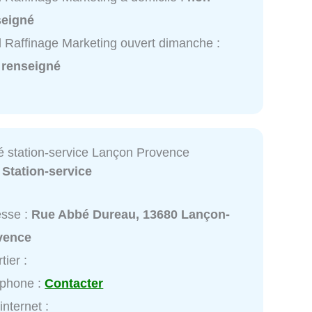
seigné
l Raffinage Marketing ouvert dimanche :
 renseigné
é station-service Lançon Provence
:
Station-service
esse :
Rue Abbé Dureau, 13680 Lançon-
vence
tier :
éphone :
Contacter
internet :