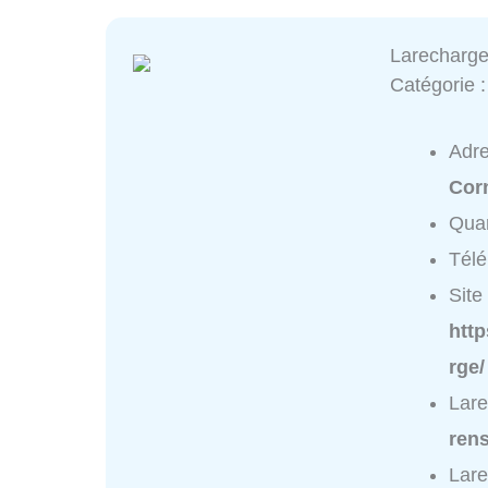
Larecharge
Catégorie 
Adr
Cor
Quar
Tél
Site 
http
rge/
Lare
ren
Lare