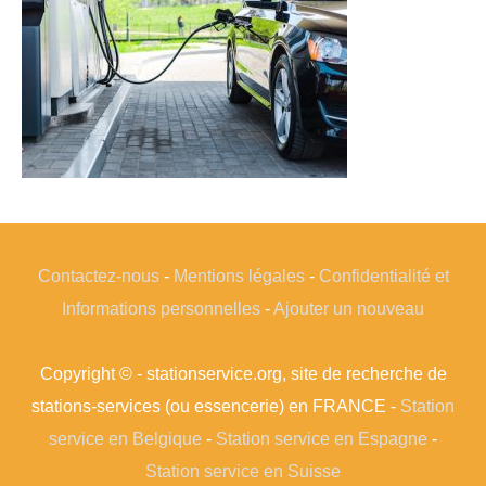
Contactez-nous
-
Mentions légales
-
Confidentialité et
Informations personnelles
-
Ajouter un nouveau
Copyright © - stationservice.org, site de recherche de
stations-services (ou essencerie) en FRANCE -
Station
service en Belgique
-
Station service en Espagne
-
Station service en Suisse