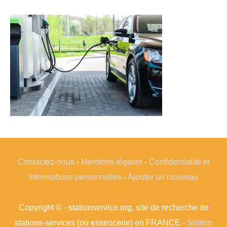
Contactez-nous
-
Mentions légales
-
Confidentialité et
Informations personnelles
-
Ajouter un nouveau
Copyright © - stationservice.org, site de recherche de
stations-services (ou essencerie) en FRANCE -
Station