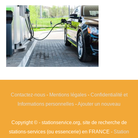
Contactez-nous
-
Mentions légales
-
Confidentialité et
Informations personnelles
-
Ajouter un nouveau
Copyright © - stationservice.org, site de recherche de
stations-services (ou essencerie) en FRANCE -
Station