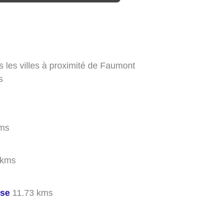
s les villes à proximité de Faumont
s
ms
 kms
sse
11.73 kms