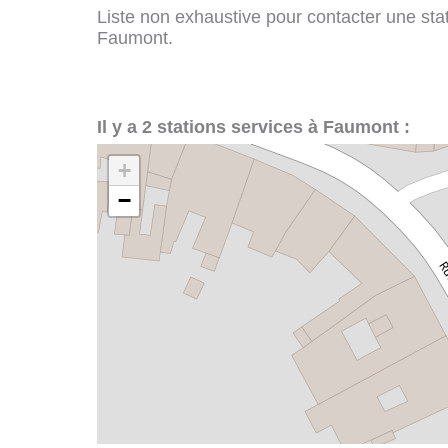
Liste non exhaustive pour contacter une stati
Faumont.
Il y a 2 stations services à Faumont :
+
−