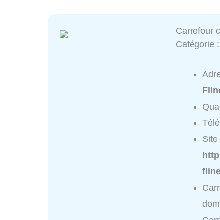
Carrefour c
Catégorie 
Adr
Fli
Quar
Tél
Site 
http
flin
Carr
domi