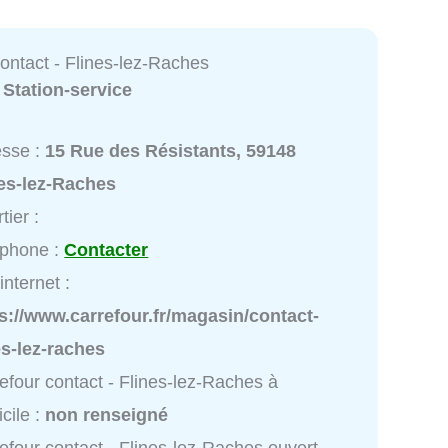
ontact - Flines-lez-Raches
:
Station-service
esse :
15 Rue des Résistants, 59148
nes-lez-Raches
tier :
éphone :
Contacter
internet :
s://www.carrefour.fr/magasin/contact-
es-lez-raches
efour contact - Flines-lez-Raches à
cile :
non renseigné