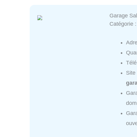
Garage Sal
Catégorie 
Adr
Quar
Tél
Site
gara
Gara
domi
Gara
ouve