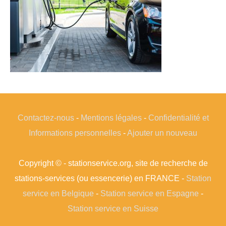
Contactez-nous
-
Mentions légales
-
Confidentialité et
Informations personnelles
-
Ajouter un nouveau
Copyright © - stationservice.org, site de recherche de
stations-services (ou essencerie) en FRANCE -
Station
service en Belgique
-
Station service en Espagne
-
Station service en Suisse