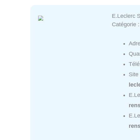
E.Leclerc S
Catégorie 
Adr
Quar
Tél
Site
lecl
E.Le
ren
E.Le
ren