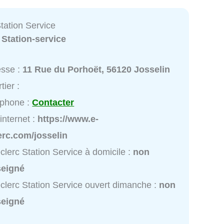
tation Service
:
Station-service
esse :
11 Rue du Porhoët, 56120 Josselin
tier :
éphone :
Contacter
 internet :
https://www.e-
erc.com/josselin
clerc Station Service à domicile :
non
seigné
clerc Station Service ouvert dimanche :
non
seigné