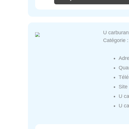
U carburan
Catégorie 
Adr
Quar
Tél
Site
U ca
U ca