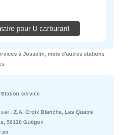
taire pour U carburant
services à Josselin, mais d'autres stations
es
:
Station-service
esse :
Z.A. Croix Blanche, Les Quatre
ts, 56120 Guégon
tier :