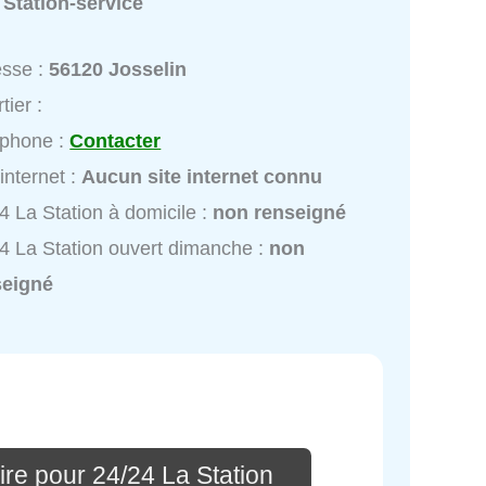
:
Station-service
esse :
56120 Josselin
tier :
éphone :
Contacter
 internet :
Aucun site internet connu
4 La Station à domicile :
non renseigné
4 La Station ouvert dimanche :
non
seigné
re pour 24/24 La Station