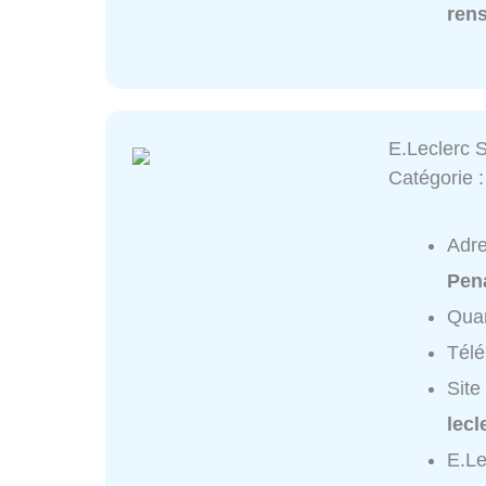
ren
E.Leclerc S
Catégorie 
Adr
Pen
Quar
Tél
Site
lec
E.Le