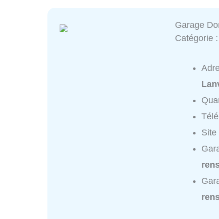
Garage Do
Catégorie 
Adr
Lan
Quar
Tél
Site
Gara
ren
Gara
ren