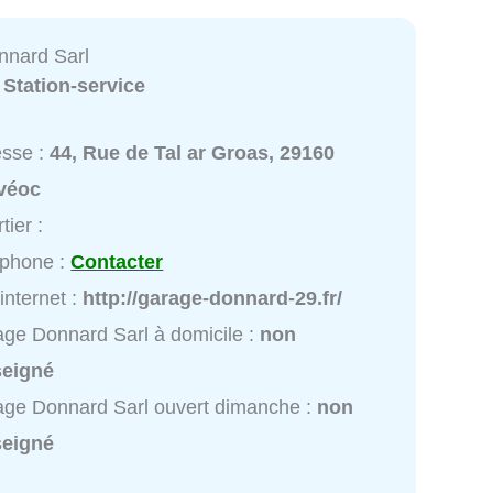
nnard Sarl
:
Station-service
esse :
44, Rue de Tal ar Groas, 29160
véoc
tier :
éphone :
Contacter
 internet :
http://garage-donnard-29.fr/
ge Donnard Sarl à domicile :
non
seigné
ge Donnard Sarl ouvert dimanche :
non
seigné