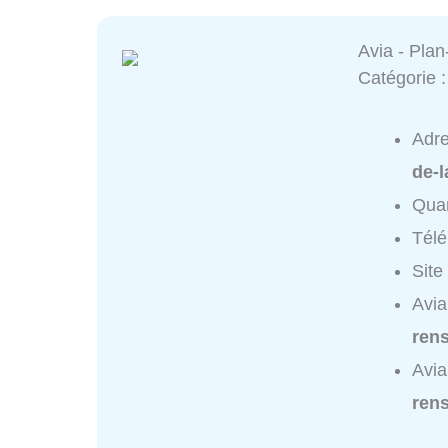
Avia - Plan
Catégorie 
Adr
de-l
Quar
Tél
Site
Avia
ren
Avia
ren