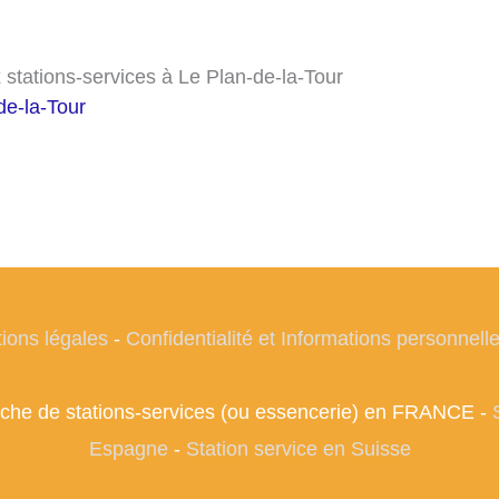
stations-services à Le Plan-de-la-Tour
de-la-Tour
ions légales
-
Confidentialité et Informations personnell
herche de stations-services (ou essencerie) en FRANCE -
Espagne
-
Station service en Suisse