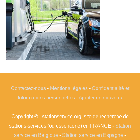
Contactez-nous
-
Mentions légales
-
Confidentialité et
Informations personnelles
-
Ajouter un nouveau
Copyright © - stationservice.org, site de recherche de
stations-services (ou essencerie) en FRANCE -
Station
service en Belgique
-
Station service en Espagne
-