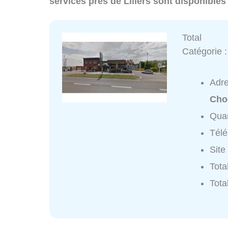
services près de Lillers sont disponibles
Total
Catégorie 
Adr
Cho
Quar
Tél
Site
Tota
Tota