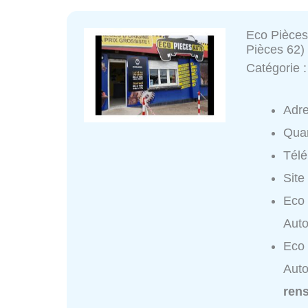
Eco Pièces
Pièces 62)
Catégorie 
Adr
Quar
Tél
Site
Eco 
Auto
Eco 
Auto
ren