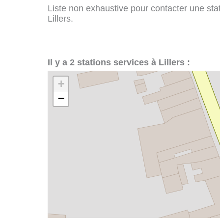
Liste non exhaustive pour contacter une stati
Lillers.
Il y a 2 stations services à Lillers :
+
−