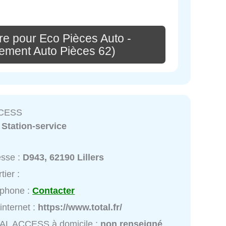
re pour Eco Pièces Auto -
ement Auto Pièces 62)
CESS
:
Station-service
esse :
D943, 62190 Lillers
tier :
éphone :
Contacter
 internet :
https://www.total.fr/
AL ACCESS à domicile :
non renseigné