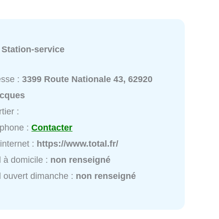
:
Station-service
esse :
3399 Route Nationale 43, 62920
cques
tier :
éphone :
Contacter
 internet :
https://www.total.fr/
l à domicile :
non renseigné
l ouvert dimanche :
non renseigné