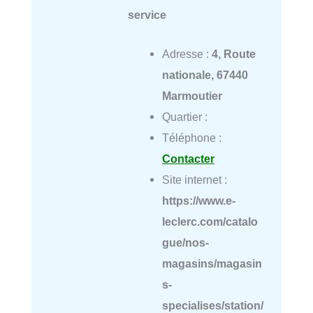
service
Adresse :
4, Route
nationale, 67440
Marmoutier
Quartier :
Téléphone :
Contacter
Site internet :
https://www.e-
leclerc.com/catalo
gue/nos-
magasins/magasin
s-
specialises/station/