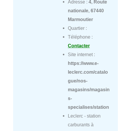
Adresse :
4, Route
nationale, 67440
Marmoutier
Quartier :
Téléphone :
Contacter
Site internet :
https://www.e-
leclerc.com/catalo
gue/nos-
magasins/magasin
s-
specialises/station
Leclerc - station
carburants à