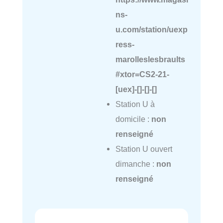
ns-
u.com/station/uexp
ress-
marolleslesbraults
#xtor=CS2-21-
[uex]-[]-[]-[]
Station U à
domicile :
non
renseigné
Station U ouvert
dimanche :
non
renseigné