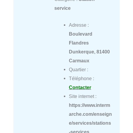
service
Adresse :
Boulevard
Flandres
Dunkerque, 81400
Carmaux
Quartier :
Téléphone :
Contacter
Site internet :
https://www.interm
arche.com/enseign
e/services/stations
-services