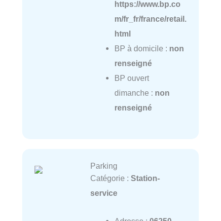
https://www.bp.co
m/fr_fr/france/retail.
html
BP à domicile :
non
renseigné
BP ouvert
dimanche :
non
renseigné
Parking
Catégorie :
Station-
service
Adresse :
06250