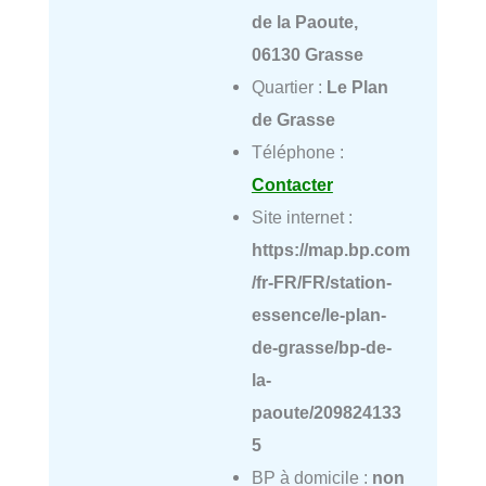
de la Paoute,
06130 Grasse
Quartier :
Le Plan
de Grasse
Téléphone :
Contacter
Site internet :
https://map.bp.com
/fr-FR/FR/station-
essence/le-plan-
de-grasse/bp-de-
la-
paoute/209824133
5
BP à domicile :
non