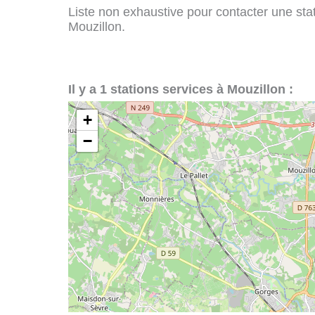
Liste non exhaustive pour contacter une stati
Mouzillon.
Il y a 1 stations services à Mouzillon :
+
−