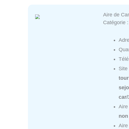
Aire de Ca
Catégorie 
Adr
Quar
Tél
Site
tou
sej
car
Aire
non
Aire