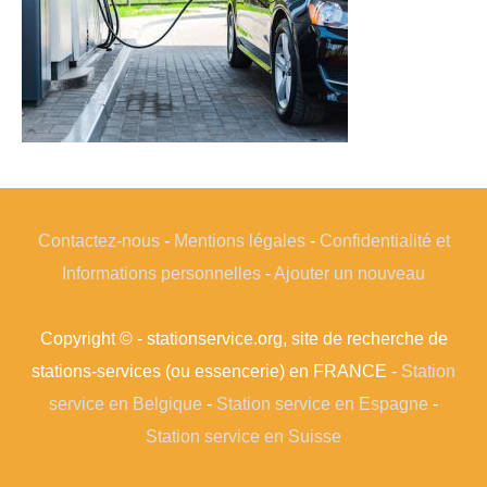
Contactez-nous
-
Mentions légales
-
Confidentialité et
Informations personnelles
-
Ajouter un nouveau
Copyright © - stationservice.org, site de recherche de
stations-services (ou essencerie) en FRANCE -
Station
service en Belgique
-
Station service en Espagne
-
Station service en Suisse