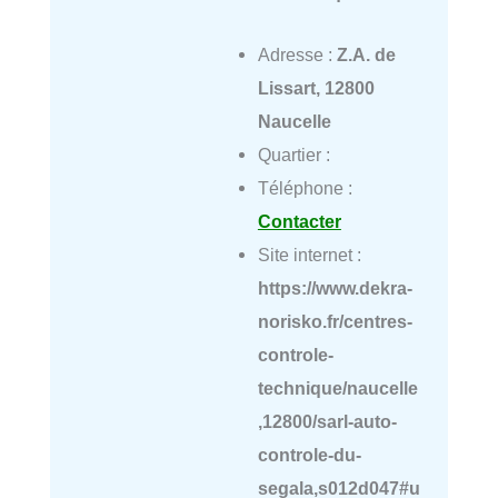
Adresse :
Z.A. de
Lissart, 12800
Naucelle
Quartier :
Téléphone :
Contacter
Site internet :
https://www.dekra-
norisko.fr/centres-
controle-
technique/naucelle
,12800/sarl-auto-
controle-du-
segala,s012d047#u