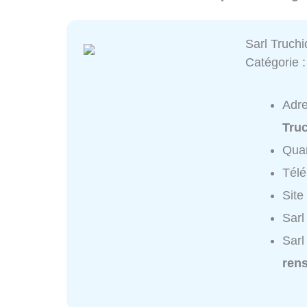
Sarl Truch
Catégorie 
Adr
Tru
Quar
Tél
Site
Sarl
Sarl
ren