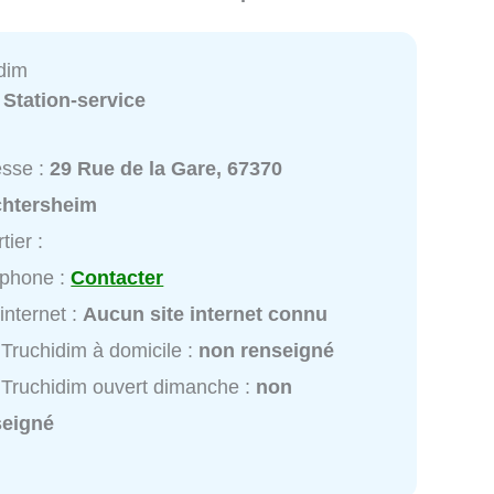
idim
:
Station-service
esse :
29 Rue de la Gare, 67370
chtersheim
tier :
éphone :
Contacter
 internet :
Aucun site internet connu
 Truchidim à domicile :
non renseigné
 Truchidim ouvert dimanche :
non
seigné