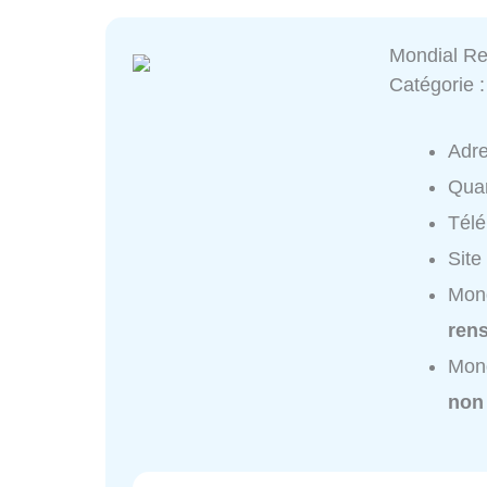
Mondial Rel
Catégorie 
Adr
Quar
Tél
Site
Mond
ren
Mond
non