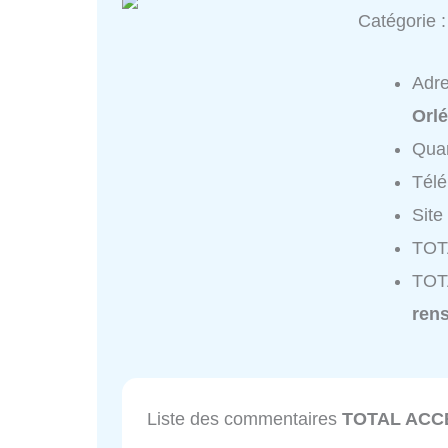
Catégorie 
Adr
Orl
Quar
Tél
Site
TOT
TOT
ren
Liste des commentaires
TOTAL ACC