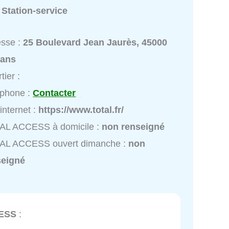
:
Station-service
esse :
25 Boulevard Jean Jaurès, 45000
éans
tier :
éphone :
Contacter
 internet :
https://www.total.fr/
AL ACCESS à domicile :
non renseigné
AL ACCESS ouvert dimanche :
non
seigné
ESS
: