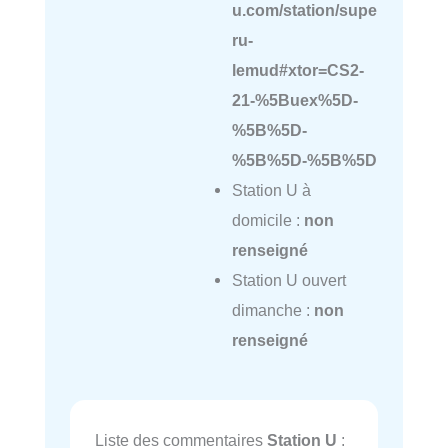
u.com/station/supe
ru-
lemud#xtor=CS2-
21-%5Buex%5D-
%5B%5D-
%5B%5D-%5B%5D
Station U à
domicile :
non
renseigné
Station U ouvert
dimanche :
non
renseigné
Liste des commentaires
Station U
: