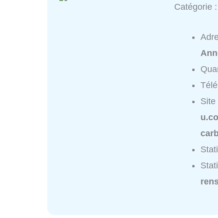
Catégorie 
Adr
Ann
Quar
Tél
Site
u.co
carb
Stat
Stat
ren