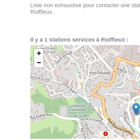
Liste non exhaustive pour contacter une stati
Roiffieux.
Il y a 1 stations services à Roiffieux :
+
−