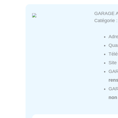
GARAGE 
Catégorie 
Adr
Quar
Tél
Site
GAR
ren
GAR
non