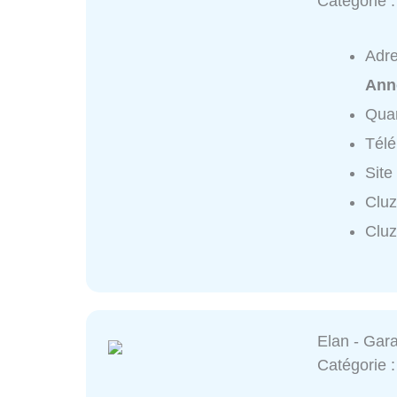
Catégorie 
Adr
Ann
Quar
Tél
Site
Cluz
Cluz
Elan - Gara
Catégorie 