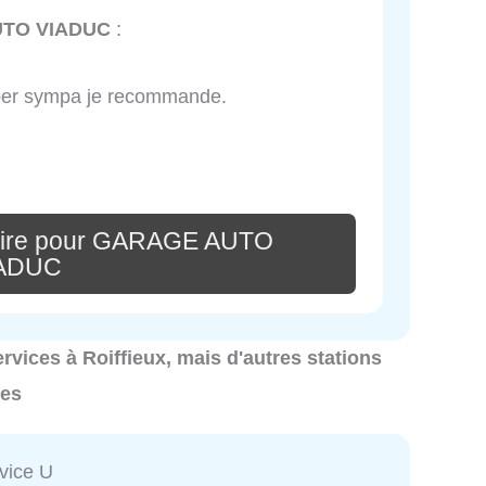
TO VIADUC
:
uper sympa je recommande.
aire pour GARAGE AUTO
ADUC
services à Roiffieux, mais d'autres stations
les
rvice U