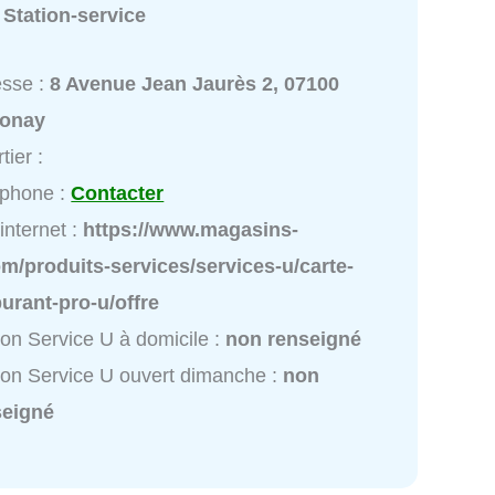
:
Station-service
esse :
8 Avenue Jean Jaurès 2, 07100
onay
tier :
éphone :
Contacter
 internet :
https://www.magasins-
m/produits-services/services-u/carte-
urant-pro-u/offre
ion Service U à domicile :
non renseigné
ion Service U ouvert dimanche :
non
seigné