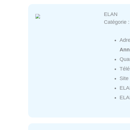
ELAN
Catégorie 
Adr
Ann
Quar
Tél
Site
ELAN
ELA