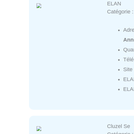
ELAN
Catégorie 
Adr
Ann
Quar
Tél
Site
ELAN
ELA
Cluzel Se