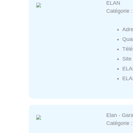
ELAN
Catégorie 
Adr
Quar
Tél
Site
ELAN
ELA
Elan - Ga
Catégorie 