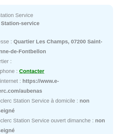
tation Service
:
Station-service
esse :
Quartier Les Champs, 07200 Saint-
enne-de-Fontbellon
tier :
éphone :
Contacter
 internet :
https://www.e-
lerc.com/aubenas
clerc Station Service à domicile :
non
seigné
clerc Station Service ouvert dimanche :
non
seigné