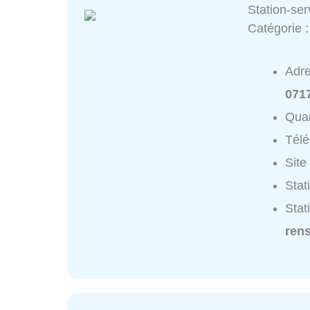
Station-ser
Catégorie 
Adr
0717
Quar
Tél
Site
Stat
Stat
ren