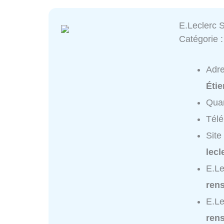
E.Leclerc S
Catégorie 
Adr
Éti
Quar
Tél
Site
lec
E.Le
ren
E.Le
ren