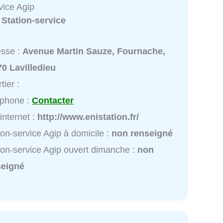
vice Agip
:
Station-service
esse :
Avenue Martin Sauze, Fournache,
0 Lavilledieu
tier :
éphone :
Contacter
 internet :
http://www.enistation.fr/
ion-service Agip à domicile :
non renseigné
ion-service Agip ouvert dimanche :
non
seigné