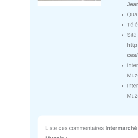
Jea
Quar
Tél
Site 
htt
ces/
Inte
Muzo
Inte
Muzo
Liste des commentaires
Intermarché 