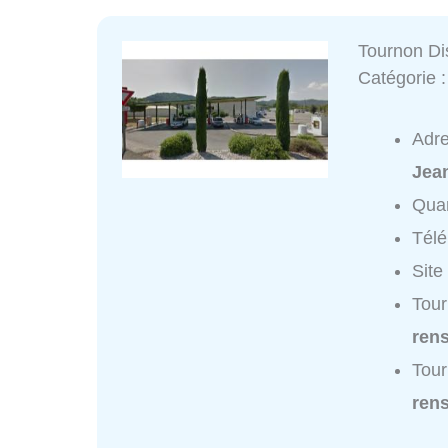
Tournon Di
Catégorie 
Adr
Jea
Quar
Tél
Site
Tour
ren
Tour
ren