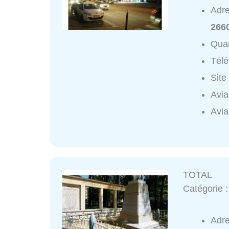
Adr
2660
Quar
Tél
Site
Avia
Avia
TOTAL
Catégorie 
Adr