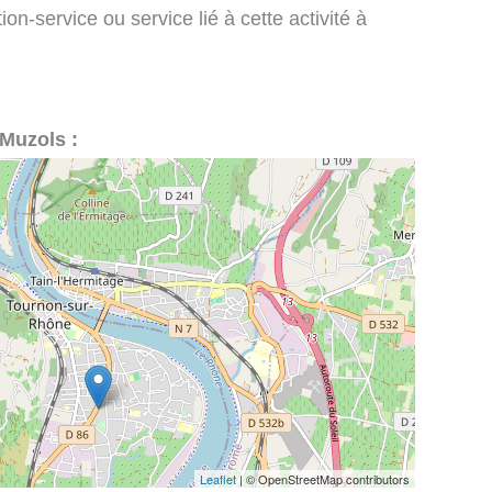
on-service ou service lié à cette activité à
-Muzols :
Leaflet
| © OpenStreetMap contributors