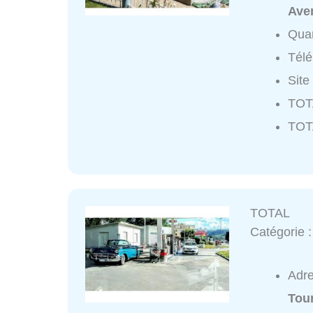
Aven
Quar
Tél
Site
TOTA
TOT
TOTAL
Catégorie 
Adr
Tou