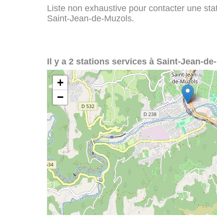
Liste non exhaustive pour contacter une stati
Saint-Jean-de-Muzols.
Il y a 2 stations services à Saint-Jean-de
+
−