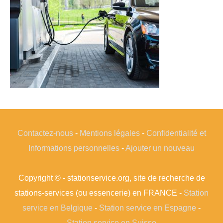
Contactez-nous
-
Mentions légales
-
Confidentialité et
Informations personnelles
-
Ajouter un nouveau
Copyright © - stationservice.org, site de recherche de
stations-services (ou essencerie) en FRANCE -
Station
service en Belgique
-
Station service en Espagne
-
Station service en Suisse