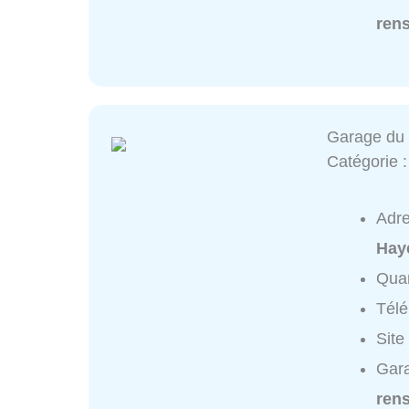
ren
Garage du 
Catégorie 
Adr
Hay
Quar
Tél
Site
Gara
ren