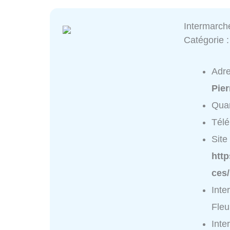
Intermarché
Catégorie 
Adr
Pier
Quar
Tél
Site 
htt
ces/
Inte
Fleu
Inte