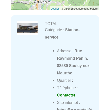
Leaflet
| © OpenStreetMap contributors
TOTAL
Catégorie :
Station-
service
Adresse :
Rue
Raymond Panin,
88580 Saulcy-sur-
Meurthe
Quartier :
Téléphone :
Contacter
Site internet :
https://www.total.fr/