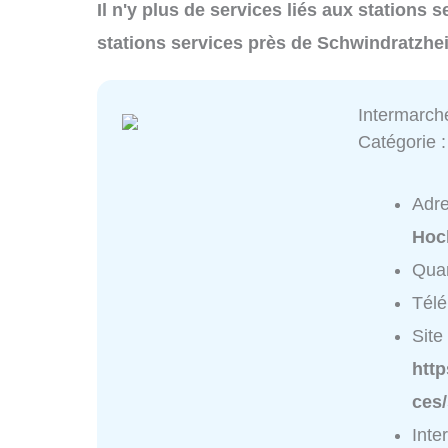
Il n'y plus de services liés aux stations
stations services près de Schwindratzhe
Intermarch
Catégorie 
Adr
Hoc
Quar
Tél
Site 
htt
ces/
Inte