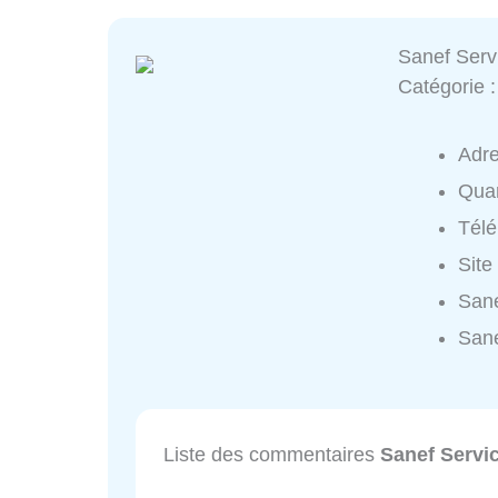
Sanef Serv
Catégorie 
Adr
Quar
Tél
Site
Sane
Sane
Liste des commentaires
Sanef Servi