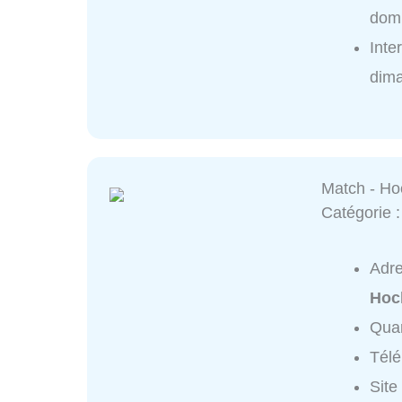
domi
Inte
dim
Match - Ho
Catégorie 
Adr
Hoc
Quar
Tél
Site 