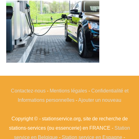
Contactez-nous
-
Mentions légales
-
Confidentialité et
Informations personnelles
-
Ajouter un nouveau
Copyright © - stationservice.org, site de recherche de
stations-services (ou essencerie) en FRANCE -
Station
service en Belgique
-
Station service en Espagne
-