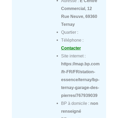
Adresse :
E Centre
Commercial, 12
Rue Neuve, 69360
Ternay
Quartier :
Téléphone :
Contacter
Site internet :
https://map.bp.com
/fr-FR/FR/station-
essence/ternay/bp-
ternay-garage-des-
pierres/767939039
BP à domicile :
non
renseigné