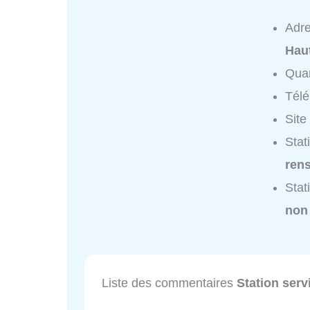
Adr
Hau
Quar
Tél
Site
Stat
ren
Stat
non
Liste des commentaires
Station serv