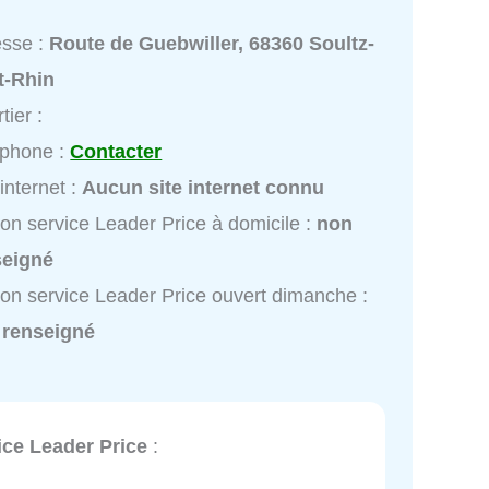
esse :
Route de Guebwiller, 68360 Soultz-
t-Rhin
tier :
éphone :
Contacter
 internet :
Aucun site internet connu
ion service Leader Price à domicile :
non
seigné
ion service Leader Price ouvert dimanche :
 renseigné
ice Leader Price
: