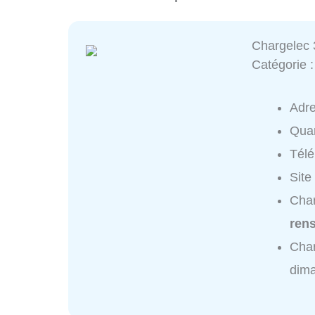
Chargelec 
Catégorie 
Adr
Quar
Tél
Site
Char
ren
Char
dim