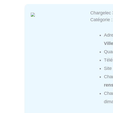
Chargelec 
Catégorie 
Adr
Vill
Quar
Tél
Site
Char
ren
Char
dim