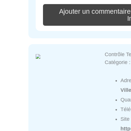
Ajouter un commentaire 
I
Contrôle 
Catégorie 
Adr
Vill
Quar
Tél
Site 
http