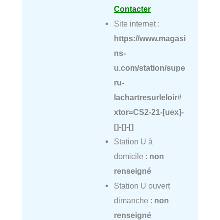
Contacter
Site internet :
https://www.magasi
ns-
u.com/station/supe
ru-
lachartresurleloir#
xtor=CS2-21-[uex]-
[]-[]-[]
Station U à
domicile :
non
renseigné
Station U ouvert
dimanche :
non
renseigné