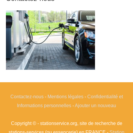
Contactez-nous
-
Mentions légales
-
Confidentialité et
Informations personnelles
-
Ajouter un nouveau
Copyright © - stationservice.org, site de recherche de
stations-services (ou essencerie) en FRANCE -
Station