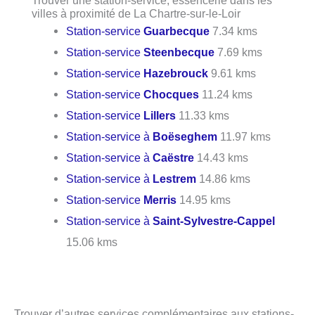
Trouver une station-service, essencerie dans les
villes à proximité de La Chartre-sur-le-Loir
Station-service
Guarbecque
7.34 kms
Station-service
Steenbecque
7.69 kms
Station-service
Hazebrouck
9.61 kms
Station-service
Chocques
11.24 kms
Station-service
Lillers
11.33 kms
Station-service à
Boëseghem
11.97 kms
Station-service à
Caëstre
14.43 kms
Station-service à
Lestrem
14.86 kms
Station-service
Merris
14.95 kms
Station-service à
Saint-Sylvestre-Cappel
15.06 kms
Trouver d’autres services complémentaires aux stations-