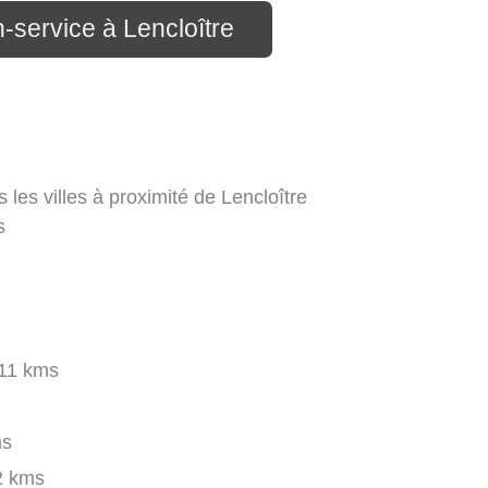
n-service à Lencloître
 les villes à proximité de Lencloître
s
11 kms
ms
2 kms