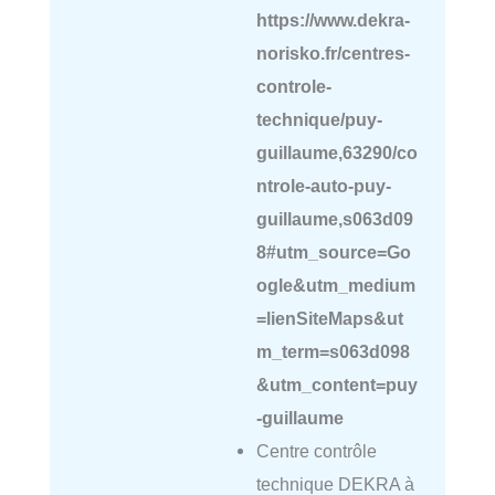
https://www.dekra-
norisko.fr/centres-
controle-
technique/puy-
guillaume,63290/co
ntrole-auto-puy-
guillaume,s063d09
8#utm_source=Go
ogle&utm_medium
=lienSiteMaps&ut
m_term=s063d098
&utm_content=puy
-guillaume
Centre contrôle
technique DEKRA à