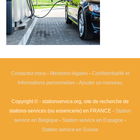
Contactez-nous
-
Mentions légales
-
Confidentialité et
Informations personnelles
-
Ajouter un nouveau
Copyright © - stationservice.org, site de recherche de
stations-services (ou essencerie) en FRANCE -
Station
service en Belgique
-
Station service en Espagne
-
Station service en Suisse