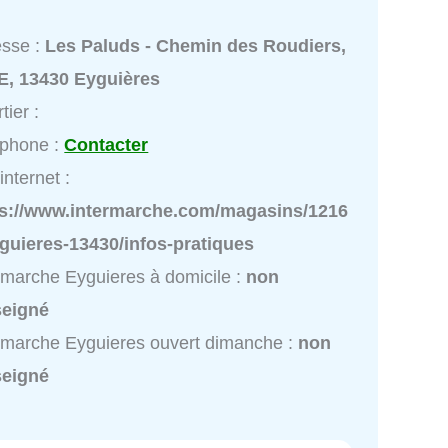
esse :
Les Paluds - Chemin des Roudiers,
E, 13430 Eyguières
tier :
éphone :
Contacter
internet :
ps://www.intermarche.com/magasins/1216
guieres-13430/infos-pratiques
rmarche Eyguieres à domicile :
non
seigné
rmarche Eyguieres ouvert dimanche :
non
seigné