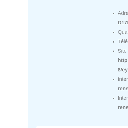
Adr
D17
Quar
Tél
Site 
htt
8/ey
Inte
ren
Inte
ren