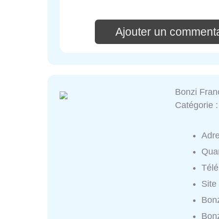
Ajouter un commenta
Bonzi Fran
Catégorie 
Adr
Quar
Tél
Site
Bonz
Bonz