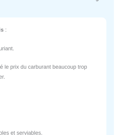
is
:
riant.
ré le prix du carburant beaucoup trop
er.
es et serviables.