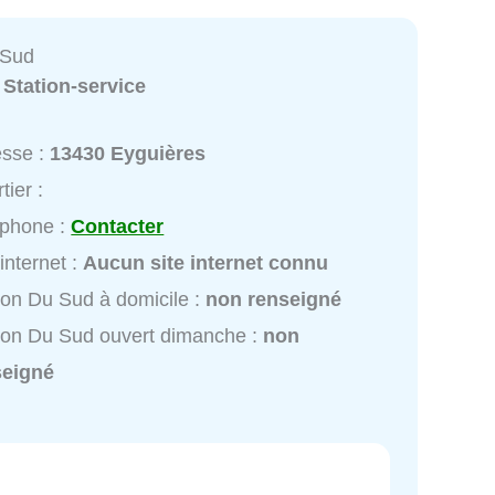
 Sud
:
Station-service
esse :
13430 Eyguières
tier :
éphone :
Contacter
 internet :
Aucun site internet connu
ion Du Sud à domicile :
non renseigné
ion Du Sud ouvert dimanche :
non
seigné