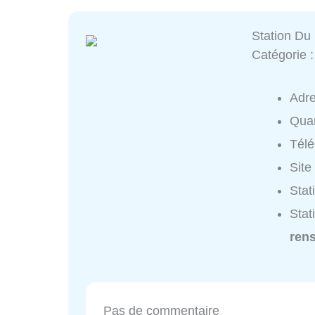
Station Du
Catégorie 
Adr
Quar
Tél
Site
Stat
Stat
ren
Pas de commentaire